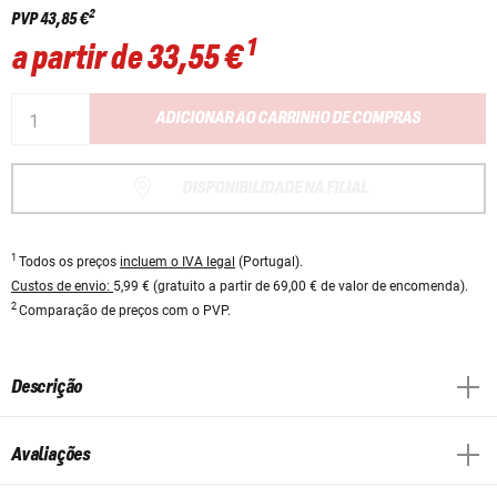
2
PVP
43,85 €
1
a partir de
33,55 €
ADICIONAR AO CARRINHO DE COMPRAS
DISPONIBILIDADE NA FILIAL
1
Todos os preços
incluem o IVA legal
(Portugal).
Custos de envio:
5,99 € (gratuito a partir de 69,00 € de valor de encomenda).
2
Comparação de preços com o PVP.
Descrição
Avaliações