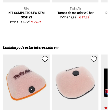
Ufo
Twin Air
KIT COMPLETO UFO KTM
Tampa do radiador 2,0 bar
Dep
1
2
SX/F 23
€ 17,82
L
PVP
€ 19,99
1
2
€ 79,95
PVP
€ 157,99
Também pode estar interessado em