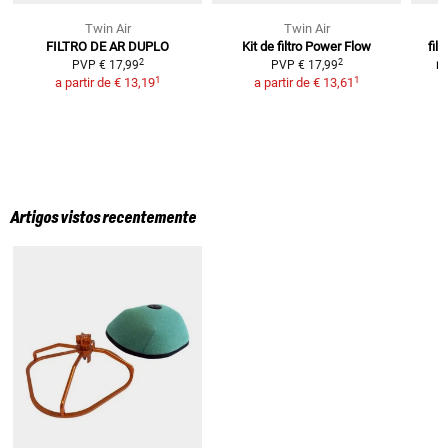
Twin Air
Twin Air
FILTRO DE AR DUPLO
Kit de filtro Power Flow
filt
2
2
m
PVP
€ 17,99
PVP
€ 17,99
1
1
a partir de
€ 13,19
a partir de
€ 13,61
Artigos vistos recentemente