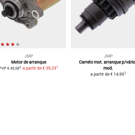
JMP
JMP
Motor de arranque
Carreto mot. arranque p/vári
1
a partir de
€ 39,33
mod.
2
PVP
€ 40,58
1
a partir de
€ 14,99