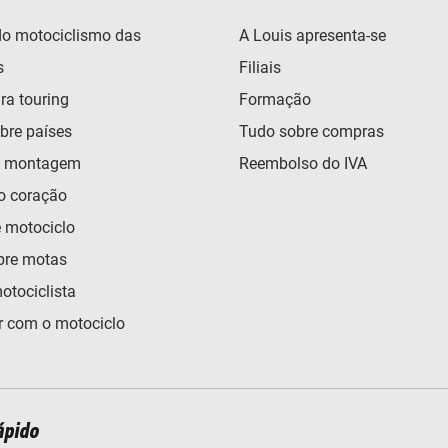
o motociclismo das
A Louis apresenta-se
s
Filiais
ra touring
Formação
bre países
Tudo sobre compras
e montagem
Reembolso do IVA
o coração
e motociclo
bre motas
otociclista
 com o motociclo
ápido