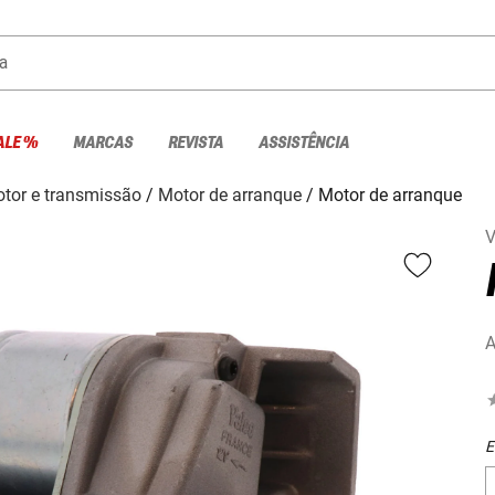
a
ALE %
MARCAS
REVISTA
ASSISTÊNCIA
tor e transmissão
Motor de arranque
Motor de arranque
V
A
E