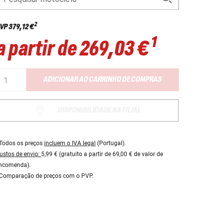
2
VP
379,12 €
1
a partir de
269,03 €
ADICIONAR AO CARRINHO DE COMPRAS
DISPONIBILIDADE NA FILIAL
Todos os preços
incluem o IVA legal
(Portugal).
ustos de envio:
5,99 € (gratuito a partir de 69,00 € de valor de
ncomenda).
Comparação de preços com o PVP.