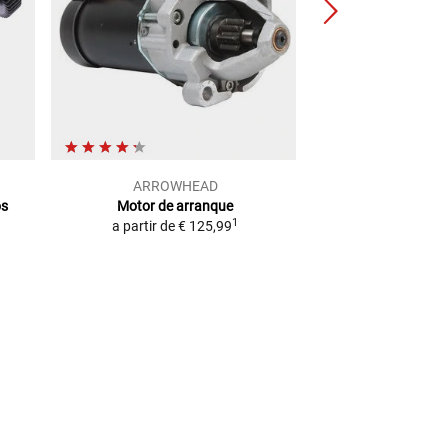
ARROWHEAD
Tour
os
Motor de arranque
Kit reparação da
1
a partir de
€ 125,99
arranque
para di
a par
2
PVP
€ 33,99