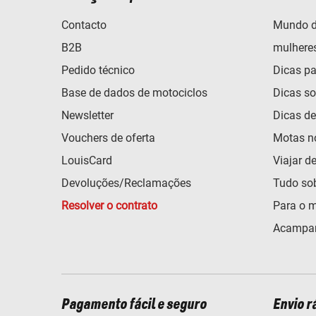
Contacto
Mundo d
B2B
mulhere
Pedido técnico
Dicas pa
Base de dados de motociclos
Dicas so
Newsletter
Dicas d
Vouchers de oferta
Motas n
LouisCard
Viajar d
Devoluções/Reclamações
Tudo so
Resolver o contrato
Para o m
Acampar
Pagamento fácil e seguro
Envio r