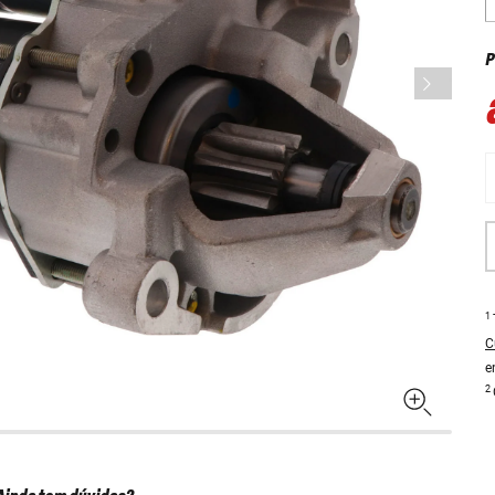
P
1
C
e
2