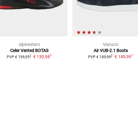
alpinestars
Vanucci
Celer Vented
BOTAS
Air VUB-2.1
Boots
1
1
€ 150,98
€ 149,99
2
2
PVP
€ 199,95
PVP
€ 189,99