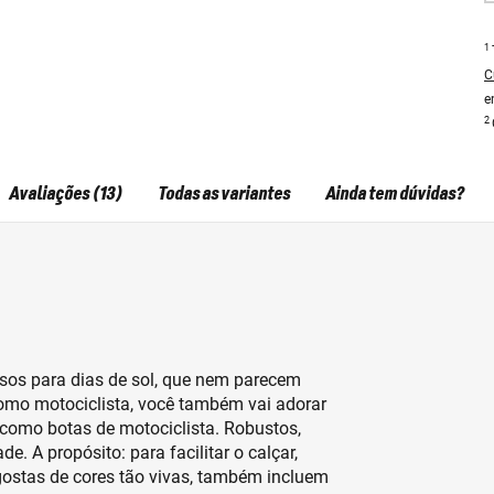
1
C
e
2
Avaliações (13)
Todas as variantes
Ainda tem dúvidas?
losos para dias de sol, que nem parecem
 como motociclista, você também vai adorar
 como botas de motociclista. Robustos,
e. A propósito: para facilitar o calçar,
 gostas de cores tão vivas, também incluem