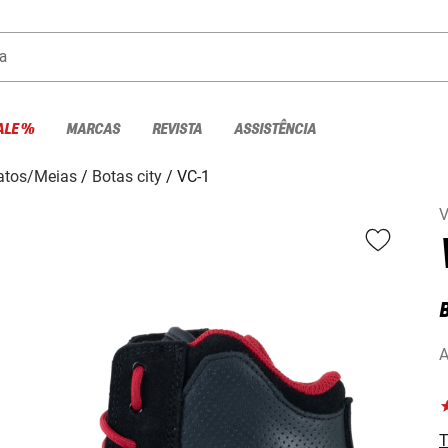
a
ALE %
MARCAS
REVISTA
ASSISTÊNCIA
atos/Meias
Botas city
VC-1
V
A
T