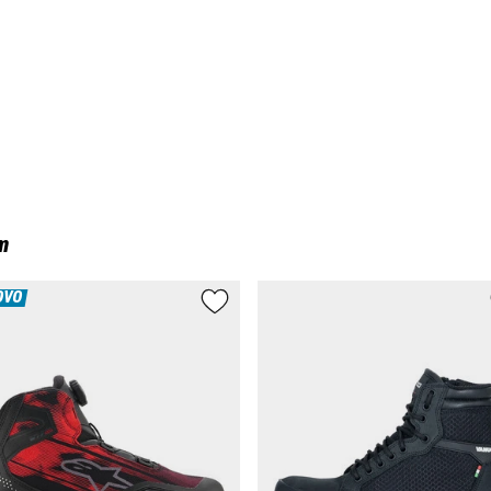
m
OVO