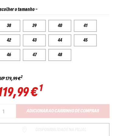
scolher o tamanho
-
38
39
40
41
42
43
44
45
46
47
48
2
VP
179,99 €
1
119,99 €
ADICIONAR AO CARRINHO DE COMPRAS
DISPONIBILIDADE NA FILIAL