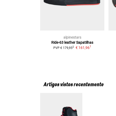
alpinestars
Ride-63 leather
Sapatilhas
1
€ 161,96
2
PVP
€ 179,95
Artigos vistos recentemente