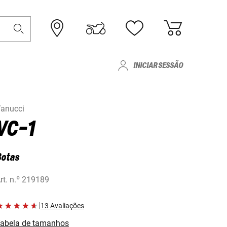
INICIAR SESSÃO
anucci
VC-1
Botas
rt. n.º
219189
|
13 Avaliações
abela de tamanhos