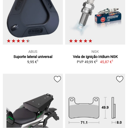
ABUS
NGK
Suporte lateral universal
Vela de ignição Iridium NGK
1
1
2
9,95 €
45,87 €
PVP 49,99 €