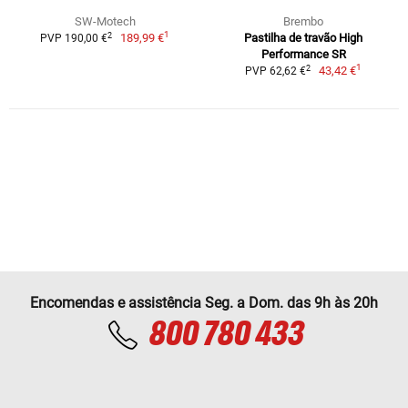
SW-Motech
Brembo
1
2
189,99 €
Pastilha de travão High
PVP 190,00 €
Performance SR
1
2
43,42 €
PVP 62,62 €
Encomendas e assistência Seg. a Dom. das 9h às 20h
800 780 433