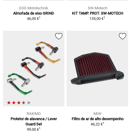
GSG Mototechnik
SW-Motech
Almofada de eixo GRIND
KIT TAMP. PROT. SW-MOTECH
1
1
46,00 €
135,00 €
RAXIMO
MIW
Protetor de alavanca / Lever
Filtro de ar de alto desempenho
1
Guard Set
46,22 €
1
99,00 €