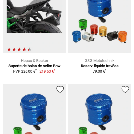
Hepco & Becker
GSG Mototechnik
Suporte de bolsa de selim Bow
Reserv. líquido travões
1
1
2
219,50 €
79,00 €
PVP 226,00 €