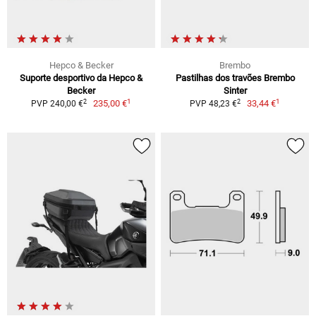
Hepco & Becker
Brembo
Suporte desportivo da Hepco &
Pastilhas dos travões Brembo
Becker
Sinter
1
1
2
2
235,00 €
33,44 €
PVP 240,00 €
PVP 48,23 €