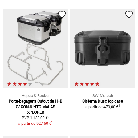
Hepco & Becker
SW-Motech
Porta-bagagens Cutout da H+B
Sistema Dusc top case
1
C/ CONJUNTO MALAS
a partir de
470,00 €
XPLORER
2
PVP 1 183,00 €
1
a partir de
927,50 €