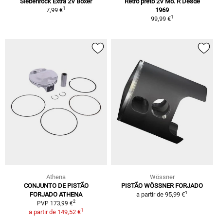
Siebenrock Extra 2V Boxer
Retro preto 2V Mo. R Desde
1
7,99 €
1969
1
99,99 €
Athena
Wössner
CONJUNTO DE PISTÃO
PISTÃO WÖSSNER FORJADO
1
FORJADO ATHENA
a partir de
95,99 €
2
PVP 173,99 €
1
a partir de
149,52 €