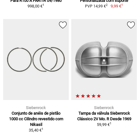
Para R100 A PARTIR 09/1980
Personalizada com suporte
1
1
2
998,00 €
9,99 €
PVP 14,99 €
Siebenrock
Siebenrock
Conjunto de anéis de pistão
Tampa da válvula Siebenrock
1000 cc Cilindro revestido com
Clássico 2V Mo. R Desde 1969
1
Nikasil
59,99 €
1
35,40 €