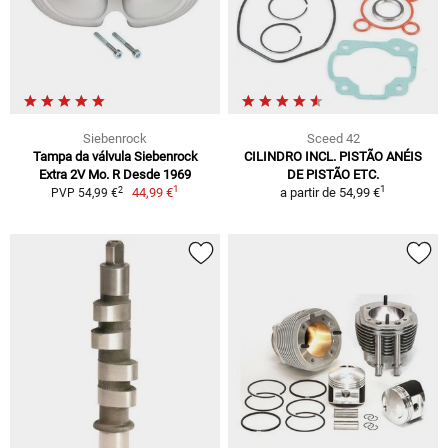
Siebenrock
Sceed 42
Tampa da válvula Siebenrock
CILINDRO INCL. PISTÃO ANÉIS
Extra 2V Mo. R Desde 1969
DE PISTÃO ETC.
1
1
2
44,99 €
a partir de
54,99 €
PVP 54,99 €