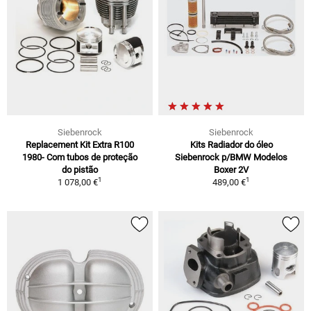
Siebenrock
Siebenrock
Replacement Kit Extra R100
Kits Radiador do óleo
1980- Com tubos de proteção
Siebenrock p/BMW Modelos
do pistão
Boxer 2V
1
1
1 078,00 €
489,00 €