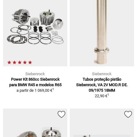
Siebenrock
Siebenrock
Power Kit 860cc Siebenrock
Tubos proteção pistão
para BMW R45 e modelos R65
Siebenrock, VA 2V MOD.R DE.
1
a partir de
1 069,00 €
09/1975 18MM
1
22,90 €