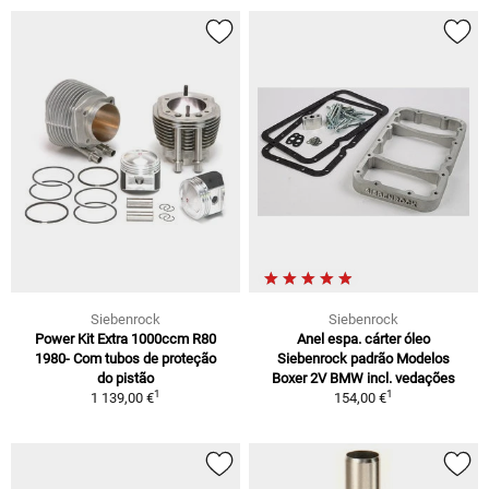
Siebenrock
Siebenrock
Power Kit Extra 1000ccm R80
Anel espa. cárter óleo
1980- Com tubos de proteção
Siebenrock padrão Modelos
do pistão
Boxer 2V BMW incl. vedações
1
1
1 139,00 €
154,00 €