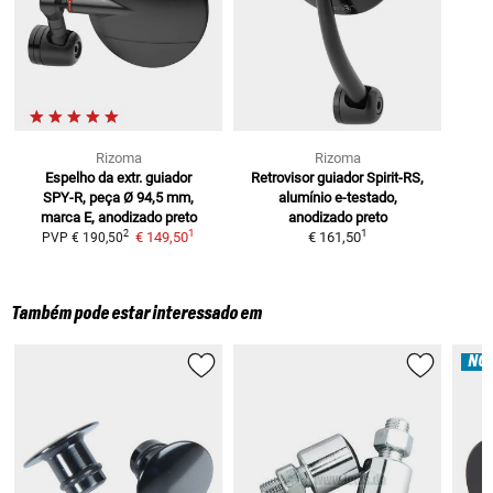
Rizoma
Rizoma
Espelho da extr. guiador
Retrovisor guiador Spirit-RS,
SPY-R, peça
Ø 94,5 mm,
alumínio
e-testado,
marca E, anodizado preto
anodizado preto
1
1
2
€ 149,50
€ 161,50
PVP
€ 190,50
Também pode estar interessado em
NO