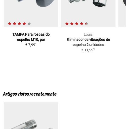
TAMPA
Para roscas do
Louis
espelho M10, par
Eliminador de vibrações de
1
€ 7,99
espelho
2 unidades
1
€ 11,99
Artigos vistos recentemente